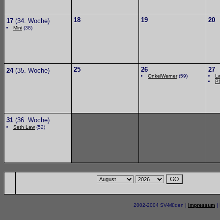
18
19
20
17
(34. Woche)
Mini
(38)
25
26
27
24
(35. Woche)
OnkelWerner
(59)
L
Pf
31
(36. Woche)
Seth Law
(52)
2002-2004 SV-Müden |
Impressum
|