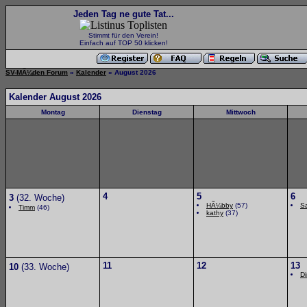
Jeden Tag ne gute Tat...
Stimmt für den Verein!
Einfach auf TOP 50 klicken!
SV-MÃ¼den Forum
»
Kalender
» August 2026
Kalender August 2026
Montag
Dienstag
Mittwoch
4
5
6
3
(32. Woche)
HÃ¼bby
(57)
S
Timm
(46)
kathy
(37)
11
12
13
10
(33. Woche)
Di