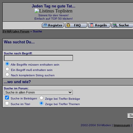
Jeden Tag ne gute Tat...
Stimmt für den Verein!
Einfach auf TOP 50 klicken!
SV-MÃ¼den Forum
» Suche
Was suchst Du...
Suche nach Begriff:
Alle Begriffe müssen enthalten sein
Ein Begriff muß enthalten sein
Nach komplettem String suchen
...wo und wie?
Suche im Forum:
Suche in Beiträgen
Zeige bei Treffer Beiträge
Suche im Titel
Zeige bei Treffer Themen
2002-2004 SV-Müden |
Impressum
|