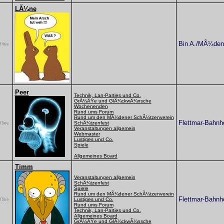
LÃ¼ne
Bin A./MÃ¼den'
Peer
Technik, Lan-Parties und Co.
GrÃ¼ÃŸe und GlÃ¼ckwÃ¼nsche
Wochenenden
Rund ums Forum
Rund um den MÃ¼dener SchÃ¼tzenverein
Flettmar-Bahnh
SchÃ¼tzenfest
Veranstaltungen allgemein
Webmaster
Lustiges und Co.
Spiele
Allgemeines Board
Timm
Veranstaltungen allgemein
SchÃ¼tzenfest
Spiele
Rund um den MÃ¼dener SchÃ¼tzenverein
Flettmar-Bahnh
Lustiges und Co.
Rund ums Forum
Technik, Lan-Parties und Co.
Allgemeines Board
GrÃ¼ÃŸe und GlÃ¼ckwÃ¼nsche