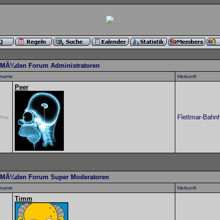
-MÃ¼den Forum Administratoren
rname
Herkunft
Peer
Flettmar-Bahnh
-MÃ¼den Forum Super Moderatoren
rname
Herkunft
Timm