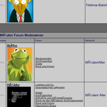
Flettmar-Bahnh
-MÃ¼den Forum Moderatoren
rname
Foren
Herkunft
BjÃ¶rn
Wochenenden
SchÃ¼tzenfest
MÃ¼den/Aller
Spiele
Rund ums Forum
HÃ¼bby
Lustiges und Co.
Veranstaltungen allgemein
Spiele
MÃ¼den/ Aller
SchÃ¼tzenfest
GrÃ¼ÃŸe und GlÃ¼ckwÃ¼nsche
Rund um den MÃ¼dener SchÃ¼tzenverein
Rund ums Forum
Allgemeines Board