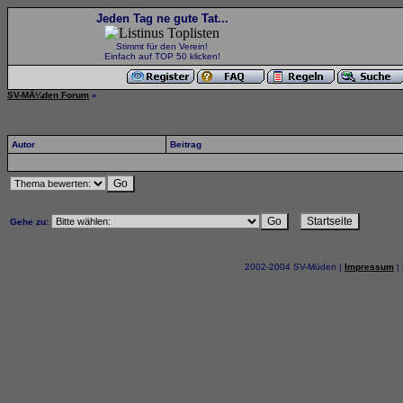
Jeden Tag ne gute Tat...
Stimmt für den Verein!
Einfach auf TOP 50 klicken!
SV-MÃ¼den Forum
»
Autor
Beitrag
Gehe zu:
2002-2004 SV-Müden |
Impressum
|