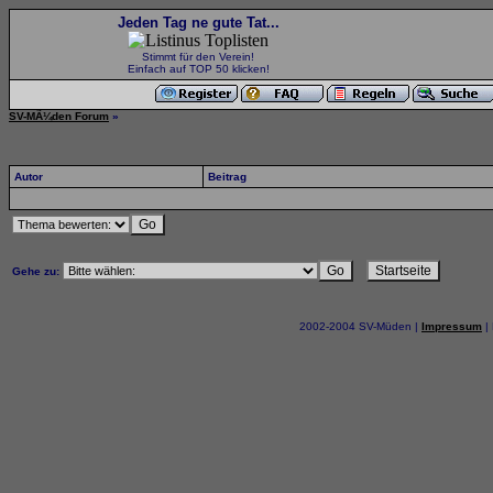
Jeden Tag ne gute Tat...
Stimmt für den Verein!
Einfach auf TOP 50 klicken!
SV-MÃ¼den Forum
»
Autor
Beitrag
Gehe zu:
2002-2004 SV-Müden |
Impressum
|